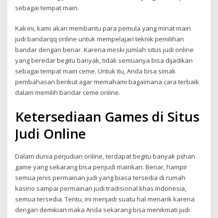
sebagai tempat main.
Kali ini, kami akan membantu para pemula yang minat main
judi bandarqq online untuk mempelajari teknik pemilihan
bandar dengan benar. Karena meski jumlah situs judi online
yang beredar begitu banyak, tidak semuanya bisa dijadikan
sebagai tempat main ceme. Untuk itu, Anda bisa simak
pembahasan berikut agar memahami bagaimana cara terbaik
dalam memilih bandar ceme online.
Ketersediaan Games di Situs
Judi Online
Dalam dunia perjudian online, terdapat begitu banyak piihan
game yang sekarang bisa penjudi mainkan. Benar, hampir
semua jenis permainan judi yang biasa tersedia di rumah
kasino sampai permainan judi tradisional khas Indonesia,
semua tersedia. Tentu, ini menjadi suatu hal menarik karena
dengan demikian maka Anda sekarang bisa menikmati judi