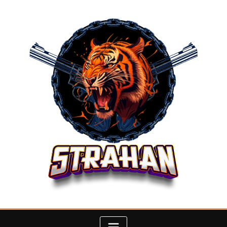
Skip
to
content