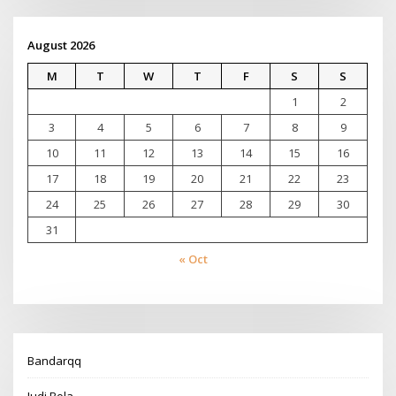
August 2026
M
T
W
T
F
S
S
1
2
3
4
5
6
7
8
9
10
11
12
13
14
15
16
17
18
19
20
21
22
23
24
25
26
27
28
29
30
31
« Oct
Bandarqq
Judi Bola