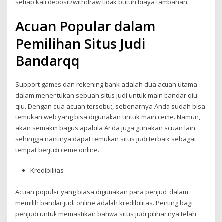
setiap kali deposit/withdraw tidak butuh biaya tambahan.
Acuan Popular dalam
Pemilihan Situs Judi
Bandarqq
Support games dan rekening bank adalah dua acuan utama
dalam menentukan sebuah situs judi untuk main bandar qiu
qiu. Dengan dua acuan tersebut, sebenarnya Anda sudah bisa
temukan web yang bisa digunakan untuk main ceme. Namun,
akan semakin bagus apabila Anda juga gunakan acuan lain
sehingga nantinya dapat temukan situs judi terbaik sebagai
tempat berjudi ceme online.
Kredibilitas
Acuan popular yang biasa digunakan para penjudi dalam
memilih bandar judi online adalah kredibilitas. Penting bagi
penjudi untuk memastikan bahwa situs judi pilihannya telah