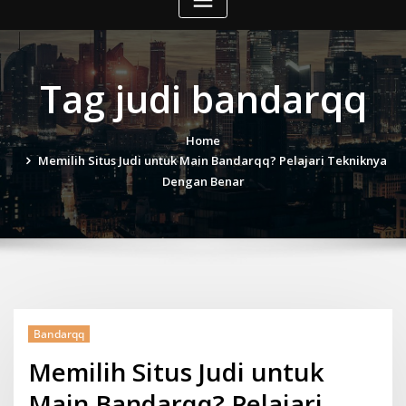
Tag judi bandarqq
Home
Memilih Situs Judi untuk Main Bandarqq? Pelajari Tekniknya
Dengan Benar
Bandarqq
Memilih Situs Judi untuk
Main Bandarqq? Pelajari