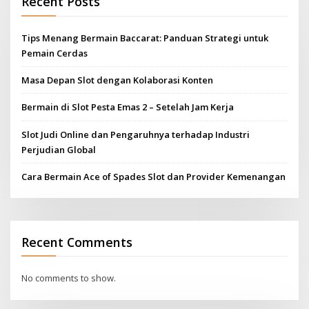
Recent Posts
Tips Menang Bermain Baccarat: Panduan Strategi untuk
Pemain Cerdas
Masa Depan Slot dengan Kolaborasi Konten
Bermain di Slot Pesta Emas 2 – Setelah Jam Kerja
Slot Judi Online dan Pengaruhnya terhadap Industri
Perjudian Global
Cara Bermain Ace of Spades Slot dan Provider Kemenangan
Recent Comments
No comments to show.