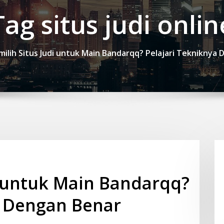
Tag situs judi onlin
ilih Situs Judi untuk Main Bandarqq? Pelajari Tekniknya
i untuk Main Bandarqq?
a Dengan Benar