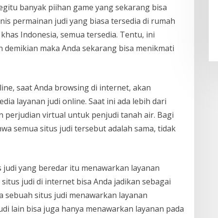
begitu banyak piihan game yang sekarang bisa
nis permainan judi yang biasa tersedia di rumah
khas Indonesia, semua tersedia. Tentu, ini
n demikian maka Anda sekarang bisa menikmati
line, saat Anda browsing di internet, akan
a layanan judi online. Saat ini ada lebih dari
erjudian virtual untuk penjudi tanah air. Bagi
a semua situs judi tersebut adalah sama, tidak
us judi yang beredar itu menawarkan layanan
situs judi di internet bisa Anda jadikan sebagai
ja sebuah situs judi menawarkan layanan
udi lain bisa juga hanya menawarkan layanan pada