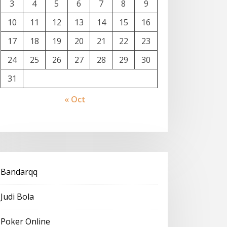
3
4
5
6
7
8
9
10
11
12
13
14
15
16
17
18
19
20
21
22
23
24
25
26
27
28
29
30
31
« Oct
Bandarqq
Judi Bola
Poker Online