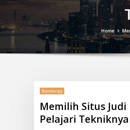
Home
Mem
Bandarqq
Memilih Situs Jud
Pelajari Teknikny