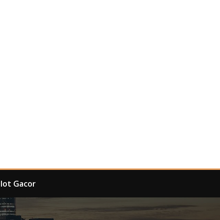
Slot Gacor