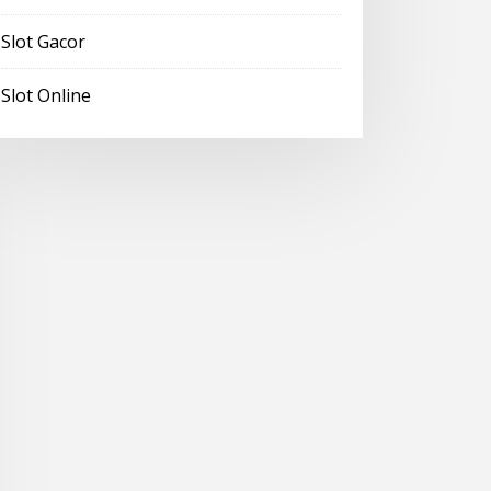
Slot Gacor
Slot Online