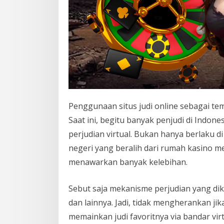
Penggunaan situs judi online sebagai t
Saat ini, begitu banyak penjudi di Indon
perjudian virtual. Bukan hanya berlaku di
negeri yang beralih dari rumah kasino m
menawarkan banyak kelebihan.
Sebut saja mekanisme perjudian yang dik
dan lainnya. Jadi, tidak mengherankan ji
memainkan judi favoritnya via bandar virtu