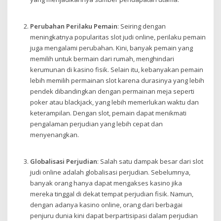
Perubahan Perilaku Pemain
: Seiring dengan
meningkatnya popularitas slot judi online, perilaku pemain
juga mengalami perubahan. Kini, banyak pemain yang
memilih untuk bermain dari rumah, menghindari
kerumunan di kasino fisik. Selain itu, kebanyakan pemain
lebih memilih permainan slot karena durasinya yang lebih
pendek dibandingkan dengan permainan meja seperti
poker atau blackjack, yang lebih memerlukan waktu dan
keterampilan. Dengan slot, pemain dapat menikmati
pengalaman perjudian yang lebih cepat dan
menyenangkan.
Globalisasi Perjudian
: Salah satu dampak besar dari slot
judi online adalah globalisasi perjudian. Sebelumnya,
banyak orang hanya dapat mengakses kasino jika
mereka tinggal di dekat tempat perjudian fisik. Namun,
dengan adanya kasino online, orang dari berbagai
penjuru dunia kini dapat berpartisipasi dalam perjudian