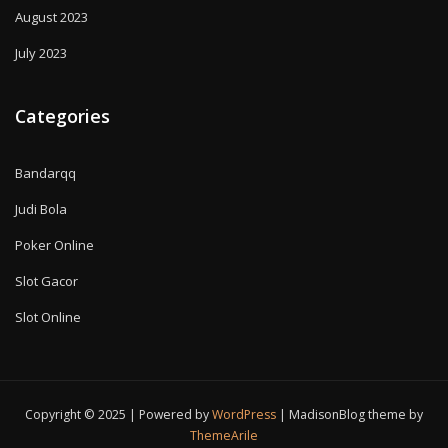
August 2023
July 2023
Categories
Bandarqq
Judi Bola
Poker Online
Slot Gacor
Slot Online
Copyright © 2025 | Powered by
WordPress
|
MadisonBlog theme by
ThemeArile