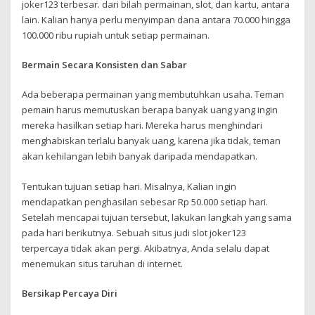
joker123 terbesar. dari bilah permainan, slot, dan kartu, antara
lain. Kalian hanya perlu menyimpan dana antara 70.000 hingga
100.000 ribu rupiah untuk setiap permainan.
Bermain Secara Konsisten dan Sabar
Ada beberapa permainan yang membutuhkan usaha. Teman
pemain harus memutuskan berapa banyak uang yang ingin
mereka hasilkan setiap hari. Mereka harus menghindari
menghabiskan terlalu banyak uang, karena jika tidak, teman
akan kehilangan lebih banyak daripada mendapatkan.
Tentukan tujuan setiap hari. Misalnya, Kalian ingin
mendapatkan penghasilan sebesar Rp 50.000 setiap hari.
Setelah mencapai tujuan tersebut, lakukan langkah yang sama
pada hari berikutnya. Sebuah situs judi slot joker123
terpercaya tidak akan pergi. Akibatnya, Anda selalu dapat
menemukan situs taruhan di internet.
Bersikap Percaya Diri