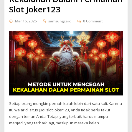
Slot Joker123
Mar 16, 2025
samsungzero
0 Comment
Setiap orang mungkin pernah kalah lebih dari satu kali. Karena
itu wajar di situs judi slot joker123, Anda tidak perlu takut
dengan teman Anda. Tetapi yang terbaik harus mampu
menjadi yang terbaik lagi, meskipun mereka kalah.