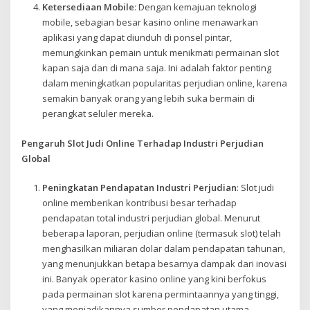
Ketersediaan Mobile
: Dengan kemajuan teknologi
mobile, sebagian besar kasino online menawarkan
aplikasi yang dapat diunduh di ponsel pintar,
memungkinkan pemain untuk menikmati permainan slot
kapan saja dan di mana saja. Ini adalah faktor penting
dalam meningkatkan popularitas perjudian online, karena
semakin banyak orang yang lebih suka bermain di
perangkat seluler mereka.
Pengaruh Slot Judi Online Terhadap Industri Perjudian
Global
Peningkatan Pendapatan Industri Perjudian
: Slot judi
online memberikan kontribusi besar terhadap
pendapatan total industri perjudian global. Menurut
beberapa laporan, perjudian online (termasuk slot) telah
menghasilkan miliaran dolar dalam pendapatan tahunan,
yang menunjukkan betapa besarnya dampak dari inovasi
ini. Banyak operator kasino online yang kini berfokus
pada permainan slot karena permintaannya yang tinggi,
yang menjadikannya sumber pendapatan utama.