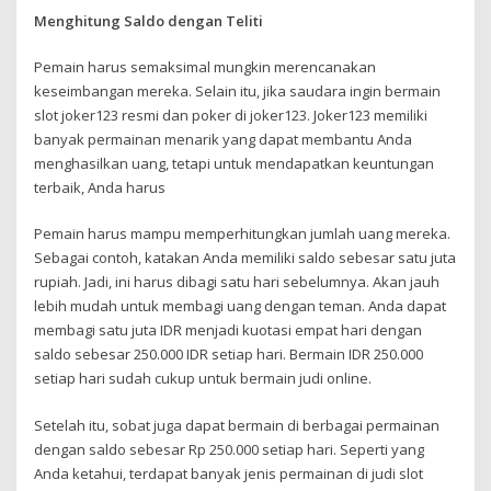
Menghitung Saldo dengan Teliti
Pemain harus semaksimal mungkin merencanakan
keseimbangan mereka. Selain itu, jika saudara ingin bermain
slot joker123 resmi dan poker di joker123. Joker123 memiliki
banyak permainan menarik yang dapat membantu Anda
menghasilkan uang, tetapi untuk mendapatkan keuntungan
terbaik, Anda harus
Pemain harus mampu memperhitungkan jumlah uang mereka.
Sebagai contoh, katakan Anda memiliki saldo sebesar satu juta
rupiah. Jadi, ini harus dibagi satu hari sebelumnya. Akan jauh
lebih mudah untuk membagi uang dengan teman. Anda dapat
membagi satu juta IDR menjadi kuotasi empat hari dengan
saldo sebesar 250.000 IDR setiap hari. Bermain IDR 250.000
setiap hari sudah cukup untuk bermain judi online.
Setelah itu, sobat juga dapat bermain di berbagai permainan
dengan saldo sebesar Rp 250.000 setiap hari. Seperti yang
Anda ketahui, terdapat banyak jenis permainan di judi slot