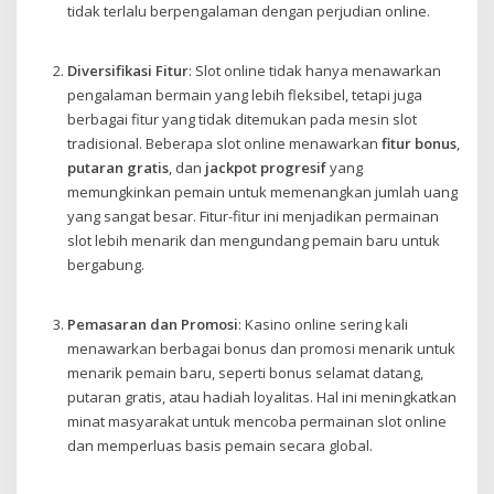
tidak terlalu berpengalaman dengan perjudian online.
Diversifikasi Fitur
: Slot online tidak hanya menawarkan
pengalaman bermain yang lebih fleksibel, tetapi juga
berbagai fitur yang tidak ditemukan pada mesin slot
tradisional. Beberapa slot online menawarkan
fitur bonus
,
putaran gratis
, dan
jackpot progresif
yang
memungkinkan pemain untuk memenangkan jumlah uang
yang sangat besar. Fitur-fitur ini menjadikan permainan
slot lebih menarik dan mengundang pemain baru untuk
bergabung.
Pemasaran dan Promosi
: Kasino online sering kali
menawarkan berbagai bonus dan promosi menarik untuk
menarik pemain baru, seperti bonus selamat datang,
putaran gratis, atau hadiah loyalitas. Hal ini meningkatkan
minat masyarakat untuk mencoba permainan slot online
dan memperluas basis pemain secara global.