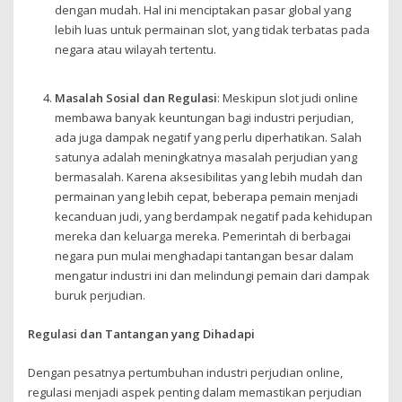
dengan mudah. Hal ini menciptakan pasar global yang
lebih luas untuk permainan slot, yang tidak terbatas pada
negara atau wilayah tertentu.
Masalah Sosial dan Regulasi
: Meskipun slot judi online
membawa banyak keuntungan bagi industri perjudian,
ada juga dampak negatif yang perlu diperhatikan. Salah
satunya adalah meningkatnya masalah perjudian yang
bermasalah. Karena aksesibilitas yang lebih mudah dan
permainan yang lebih cepat, beberapa pemain menjadi
kecanduan judi, yang berdampak negatif pada kehidupan
mereka dan keluarga mereka. Pemerintah di berbagai
negara pun mulai menghadapi tantangan besar dalam
mengatur industri ini dan melindungi pemain dari dampak
buruk perjudian.
Regulasi dan Tantangan yang Dihadapi
Dengan pesatnya pertumbuhan industri perjudian online,
regulasi menjadi aspek penting dalam memastikan perjudian