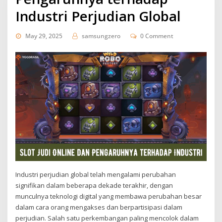
Industri Perjudian Global
May 29, 2025
samsungzero
0 Comment
Industri perjudian global telah mengalami perubahan
signifikan dalam beberapa dekade terakhir, dengan
munculnya teknologi digital yang membawa perubahan besar
dalam cara orang mengakses dan berpartisipasi dalam
perjudian. Salah satu perkembangan paling mencolok dalam