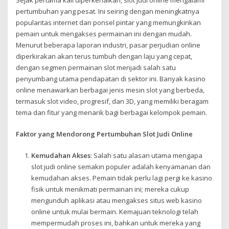
pertumbuhan yang pesat. Ini seiring dengan meningkatnya
popularitas internet dan ponsel pintar yang memungkinkan
pemain untuk mengakses permainan ini dengan mudah.
Menurut beberapa laporan industri, pasar perjudian online
diperkirakan akan terus tumbuh dengan laju yang cepat,
dengan segmen permainan slot menjadi salah satu
penyumbang utama pendapatan di sektor ini. Banyak kasino
online menawarkan berbagai jenis mesin slot yang berbeda,
termasuk slot video, progresif, dan 3D, yang memiliki beragam
tema dan fitur yang menarik bagi berbagai kelompok pemain.
Faktor yang Mendorong Pertumbuhan Slot Judi Online
Kemudahan Akses
: Salah satu alasan utama mengapa
slot judi online semakin populer adalah kenyamanan dan
kemudahan akses. Pemain tidak perlu lagi pergi ke kasino
fisik untuk menikmati permainan ini; mereka cukup
mengunduh aplikasi atau mengakses situs web kasino
online untuk mulai bermain. Kemajuan teknologi telah
mempermudah proses ini, bahkan untuk mereka yang